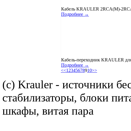
Кабель KRAULER 2RCA(M)-2RCA(
Подробнее →
Кабель-переходник KRAULER для п
Подробнее →
<<
1
2
3
4
5
6
7
8
9
10
>>
(c) Krauler - источники б
стабилизаторы, блоки пит
шкафы, витая пара