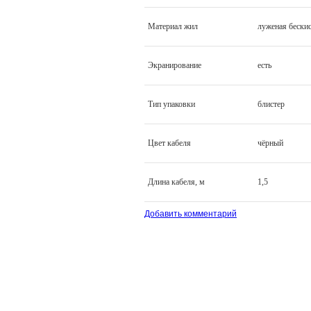
Материал жил
луженая бески
Экранирование
есть
Тип упаковки
блистер
Цвет кабеля
чёрный
Длина кабеля, м
1,5
Добавить комментарий