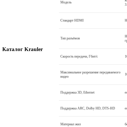
К
Модель
3
Стандарт HDMI
H
H
Тип разъёмов
г
Каталог Krauler
Скорость передачи, Гбит/с
1
Максимальное разрешение передаваемого
1
видео
Поддержка 3D, Ethernet
е
Поддержка ARC, Dolby HD, DTS-HD
е
Материал жил
б