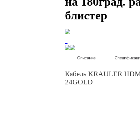
на 180град. р
блистер
Описание
Спецификац
Кабель KRAULER HDMI v
24GOLD