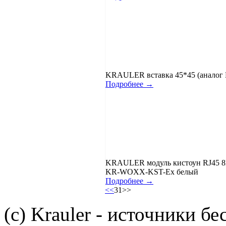
KRAULER вставка 45*45 (аналог Mo
Подробнее →
KRAULER модуль кистоун RJ45 8P
KR-WOXX-KST-Ex белый
Подробнее →
<<
31
>>
(c) Krauler - источники б