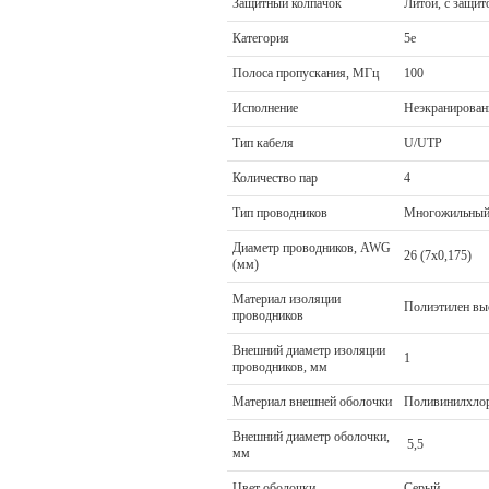
Защитный колпачок
Литой, с защит
Категория
5e
Полоса пропускания, МГц
100
Исполнение
Неэкранирован
Тип кабеля
U/UTP
Количество пар
4
Тип проводников
Многожильны
Диаметр проводников, AWG
26 (7x0,175)
(мм)
Материал изоляции
Полиэтилен вы
проводников
Внешний диаметр изоляции
1
проводников, мм
Материал внешней оболочки
Поливинилхло
Внешний диаметр оболочки,
5,5
мм
Цвет оболочки
Серый