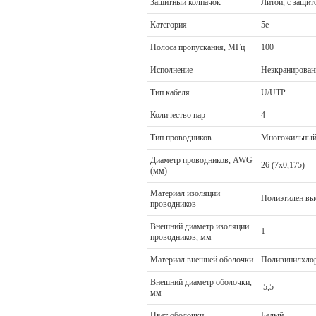
Защитный колпачок
Литой, с защит
Категория
5e
Полоса пропускания, МГц
100
Исполнение
Неэкранирован
Тип кабеля
U/UTP
Количество пар
4
Тип проводников
Многожильны
Диаметр проводников, AWG
26 (7x0,175)
(мм)
Материал изоляции
Полиэтилен вы
проводников
Внешний диаметр изоляции
1
проводников, мм
Материал внешней оболочки
Поливинилхло
Внешний диаметр оболочки,
5,5
мм
Цвет оболочки
Белый