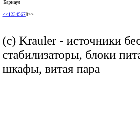
Барнаул
<<
1
2
3
4
5
6
7
8
>>
(c) Krauler - источники б
стабилизаторы, блоки пит
шкафы, витая пара