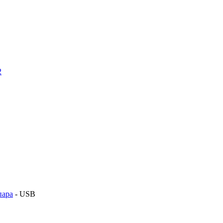
2
пара
- USB