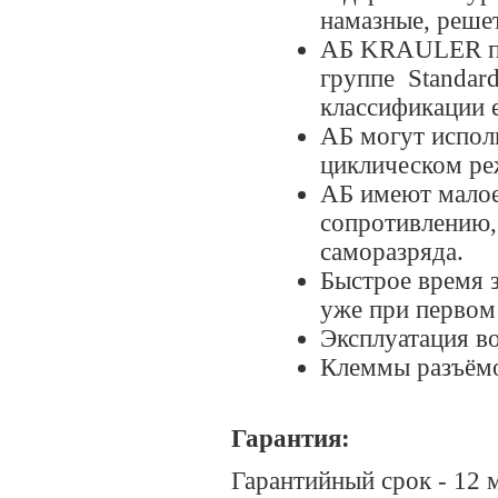
намазные, реше
АБ KRAULER по 
группе Standar
классификации 
АБ могут исполь
циклическом ре
АБ имеют малое
сопротивлению,
саморазряда.
Быстрое время з
уже при первом 
Эксплуатация в
Клеммы разъёмо
Гарантия:
Гарантийный срок - 12 м