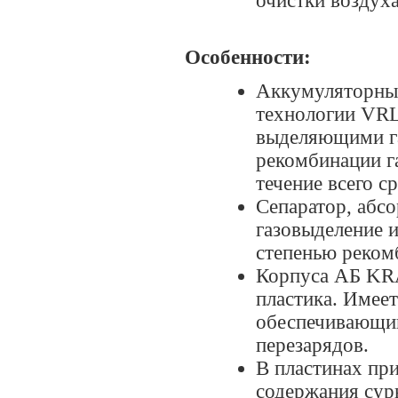
очистки воздух
Особенности:
Аккумуляторны
технологии VRL
выделяющими га
рекомбинации г
течение всего с
Сепаратор, абс
газовыделение и
степенью реком
Корпуса АБ KR
пластика. Имее
обеспечивающий
перезарядов.
В пластинах пр
содержания сур