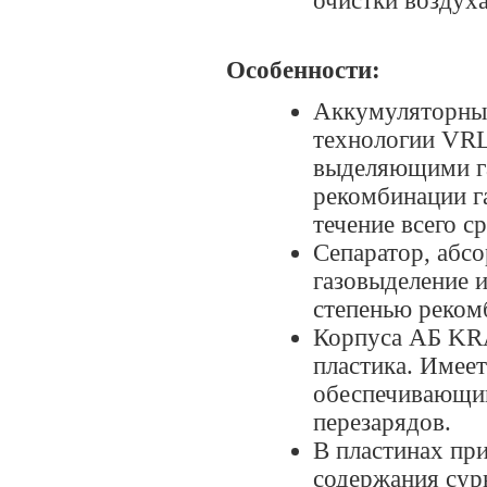
очистки воздух
Особенности:
Аккумуляторны
технологии VRL
выделяющими га
рекомбинации г
течение всего с
Сепаратор, абс
газовыделение и
степенью реком
Корпуса АБ KR
пластика. Имее
обеспечивающий
перезарядов.
В пластинах пр
содержания сур