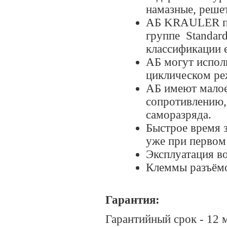
намазные, реше
АБ KRAULER по 
группе Standar
классификации 
АБ могут исполь
циклическом ре
АБ имеют малое
сопротивлению,
саморазряда.
Быстрое время з
уже при первом 
Эксплуатация в
Клеммы разъёмо
Гарантия:
Гарантийный срок - 12 м