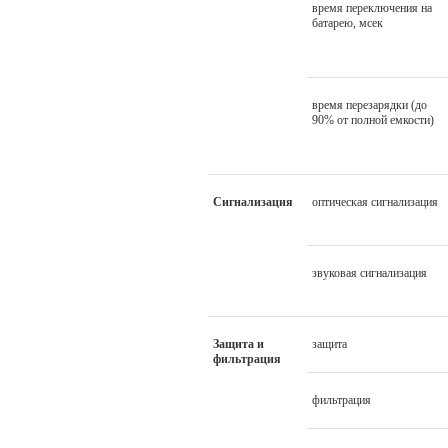
время переключения на
батарею, мсек
время перезарядки (до
90% от полной емкости)
Сигнализация
оптическая сигнализация
звуковая сигнализация
Защита и
защита
фильтрация
фильтрация