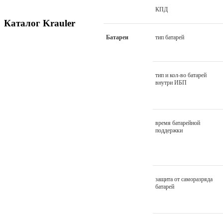
КПД
Каталог Krauler
Батареи
тип батарей
тип и кол-во батарей
внутри ИБП
время батарейной
поддержки
защита от саморазряда
батарей