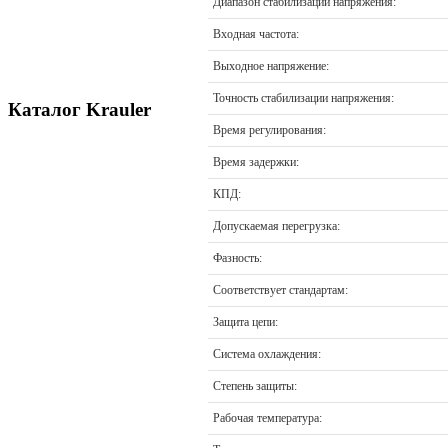
Диапазон стабилизации напряжения:
Входная частота:
Выходное напряжение:
Точность стабилизации напряжения:
Каталог Krauler
Время регулирования:
Время задержки:
КПД:
Допускаемая перегрузка:
Фазность:
Соответствует стандартам:
Защита цепи:
Система охлаждения:
Степень защиты:
Рабочая температура: