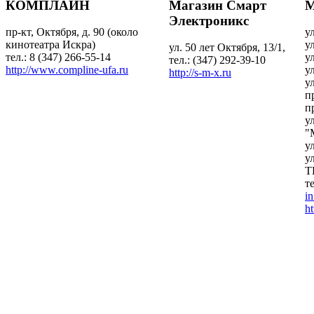
КОМПЛАЙН
Магазин Смарт
М
Электроникс
пр-кт, Октября, д. 90 (около
у
кинотеатра Искра)
у
ул. 50 лет Октября, 13/1,
тел.: 8 (347) 266-55-14
у
тел.: (347) 292-39-10
http://www.compline-ufa.ru
у
http://s-m-x.ru
у
п
п
у
"
у
у
Т
т
i
ht