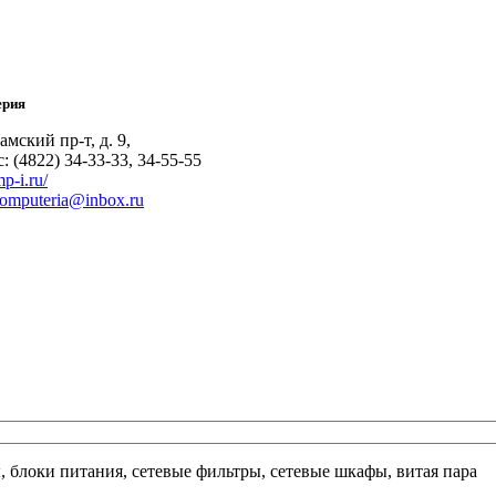
ерия
мский пр-т, д. 9,
с: (4822) 34-33-33, 34-55-55
mp-i.ru/
omputeria@inbox.ru
ы, блоки питания, сетевые фильтры, сетевые шкафы, витая пара