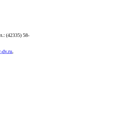
л.: (42335) 58-
-dv.ru
,