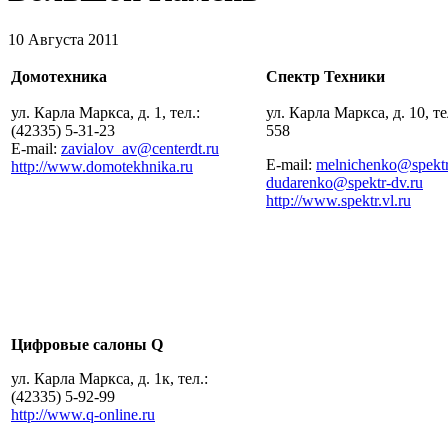
10 Августа 2011
Домотехника
Спектр Техники
ул. Карла Маркса, д. 1, тел.:
ул. Карла Маркса, д. 10, те
(42335) 5-31-23
558
E-mail:
zavialov_av@centerdt.ru
E-mail:
melnichenko@spektr
http://www.domotekhnika.ru
dudarenko@spektr-dv.ru
http://www.spektr.vl.ru
Цифровые салоны Q
ул. Карла Маркса, д. 1к, тел.:
(42335) 5-92-99
http://www.q-online.ru