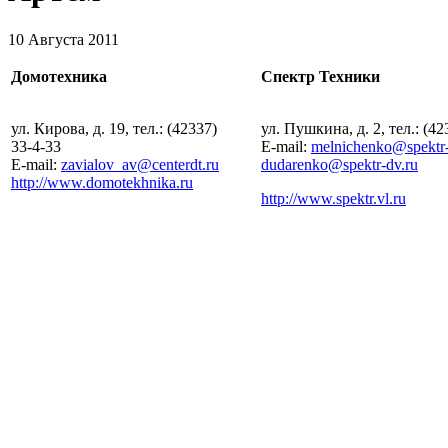
10 Августа 2011
Домотехника
Спектр Техники
ул. Кирова, д. 19, тел.: (42337)
ул. Пушкина, д. 2, тел.: (42
33-4-33
E-mail:
melnichenko@spektr-
E-mail:
zavialov_av@centerdt.ru
dudarenko@spektr-dv.ru
http://www.domotekhnika.ru
http://www.spektr.vl.ru