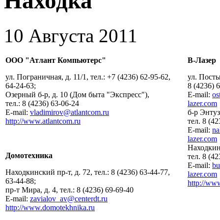
Находка
10 Августа 2011
ООО "Атлант Компьютерс"
В-Лазер
ул. Пограничная, д. 11/1, тел.: +7 (4236) 62-95-62,
ул. Посты
64-24-63;
8 (4236) 
Озерный б-р, д. 10 (Дом быта "Экспресс"),
E-mail:
os
тел.: 8 (4236) 63-06-24
lazer.com
E-mail:
vladimirov@atlantcom.ru
б-р Энтуз
http://www.atlantcom.ru
тел. 8 (4
E-mail:
na
lazer.com
Находкинс
Домотехника
тел. 8 (4
E-mail:
bu
Находкинский пр-т, д. 72, тел.: 8 (4236) 63-44-77,
lazer.com
63-44-88;
http://ww
пр-т Мира, д. 4, тел.: 8 (4236) 69-69-40
E-mail:
zavialov_av@centerdt.ru
http://www.domotekhnika.ru