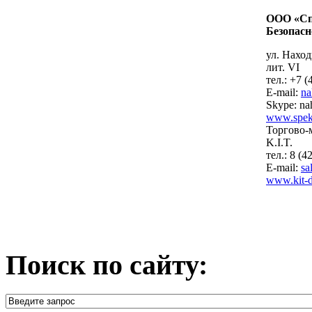
ООО «Сп
Безопасн
ул. Нахо
лит. VI
тел.: +7 
E-mail:
na
Skype: na
www.spekt
Торгово-
K.I.T.
тел.: 8 (4
E-mail:
sa
www.kit-
Поиск по сайту: