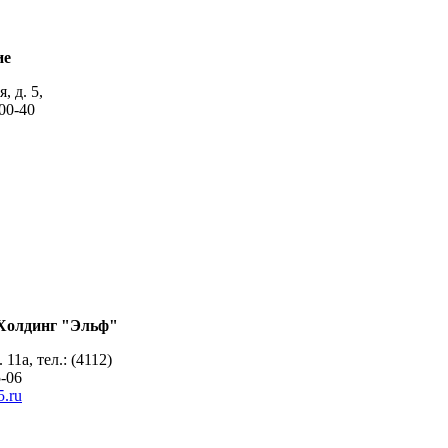
ие
, д. 5,
-00-40
Холдинг "Эльф"
 11а, тел.: (4112)
15-06
5.ru