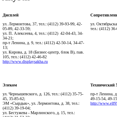
Дисплей
Сопротивлен
ул. Лермонтова, 37, тел.: (4112) 39-93-99, 42-
ул. Октябрьская
05-89, 42-33-59;
тел.: (4112) 36
ул. П. Алексеева, 4, тел.: (4112) 42-04-43, 34-
34-21;
пр-т Ленина, д. 9, тел.: (4112) 42-50-14, 34-47-
13;
ул. Кирова, д. 18 (Бизнес-центр, блок В), пав.
105, тел.: (4112) 42-46-82
http://www.displaysakha.ru
Элеком
Технический 
ул. Чернышевского, д. 126, тел.: (4112) 35-75-
пр-т Ленина, д.
45, 35-85-62;
49-15-54, 49-
ЭМ «Сырдык», ул. Лермонтова, д. 38, тел.:
http://www.elf9
(4112) 39-19-04;
ул. Бестужева - Марлинского, д. 15, тел.: