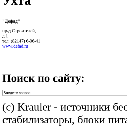
Ухта
"Дефад"
пр-д Строителей,
д.1
тел. (82147) 6-06-41
www.defad.ru
Поиск по сайту:
(c) Krauler - источники б
стабилизаторы, блоки пит