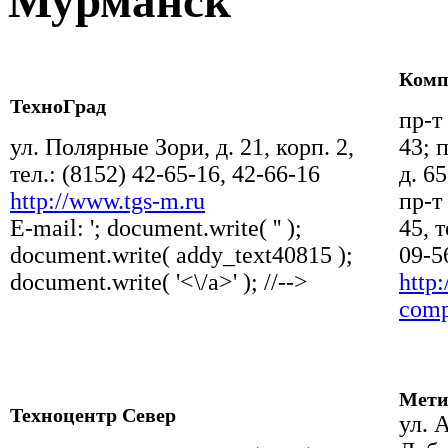
Мурманск
Комп
ТехноГрад
пр-т
ул. Полярные Зори, д. 21, корп. 2,
43; 
тел.: (8152) 42-65-16, 42-66-16
д. 65
http://www.tgs-m.ru
пр-т
E-mail:
'; document.write( '
' );
45, т
document.write( addy_text40815 );
09-5
document.write( '<\/a>' ); //-->
http
comp
Мет
Техноцентр Север
ул. 