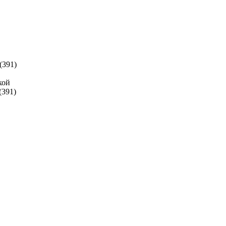
 (391)
кой
(391)