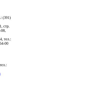
: (391)
1, стр.
-08,
, тел.:
-64-00
тел.:
u