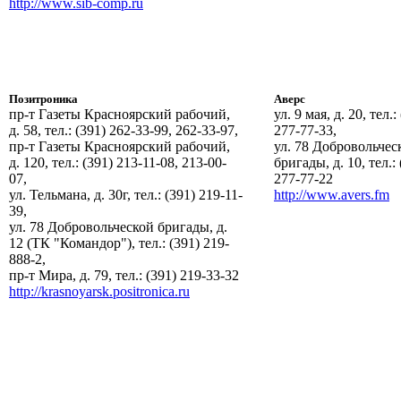
http://www.sib-comp.ru
Позитроника
Аверс
пр-т Газеты Красноярский рабочий,
ул. 9 мая, д. 20, тел.:
д. 58, тел.: (391) 262-33-99, 262-33-97,
277-77-33,
пр-т Газеты Красноярский рабочий,
ул. 78 Добровольчес
д. 120, тел.: (391) 213-11-08, 213-00-
бригады, д. 10, тел.: 
07,
277-77-22
ул. Тельмана, д. 30г, тел.: (391) 219-11-
http://www.avers.fm
39,
ул. 78 Добровольческой бригады, д.
12 (ТК "Командор"), тел.: (391) 219-
888-2,
пр-т Мира, д. 79, тел.: (391) 219-33-32
http://krasnoyarsk.positronica.ru