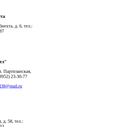
ета
нехта, д. 6, тел.:
-87
ел"
л. Партизанская,
(3952) 23-30-77
l38@mail.ru
 д. 58, тел.:
-33