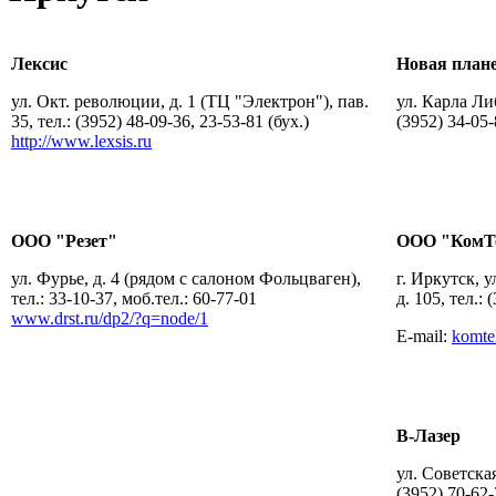
Лексис
Новая план
ул. Окт. революции, д. 1 (ТЦ "Электрон"), пав.
ул. Карла Либ
35, тел.: (3952) 48-09-36, 23-53-81 (бух.)
(3952) 34-05
http://www.lexsis.ru
ООО "Резет"
ООО "КомТ
ул. Фурье, д. 4 (рядом с салоном Фольцваген),
г. Иркутск, у
тел.: 33-10-37, моб.тел.: 60-77-01
д. 105, тел.: 
www.drst.ru/dp2/?q=node/1
E-mail:
komte
В-Лазер
ул. Советская,
(3952) 70-62