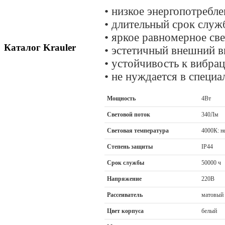
•
низкое энергопотребле
•
длительный срок служ
•
яркое равномерное св
Каталог Krauler
•
эстетичный внешний в
•
устойчивость к вибра
•
не нуждается в специа
Мощность
4Вт
Световой поток
3
Световая температура
4000К: н
Степень защиты
IP44
Срок службы
50000 ч
Напряжение
220В
Рассеиватель
матовый 
Цвет корпуса
белый