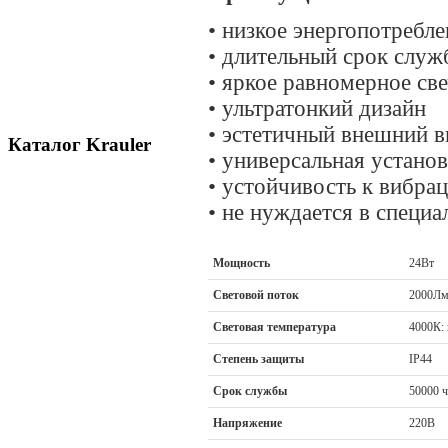
•
низкое энергопотребле
•
длительный срок служ
•
яркое равномерное св
•
ультратонкий дизайн
•
эстетичный внешний в
Каталог Krauler
•
универсальная установ
•
устойчивость к вибра
•
не нуждается в специа
Мощность
24Вт
Световой поток
2000Л
Световая температура
4000К: 
Степень защиты
IP44
Срок службы
50000 ч
Напряжение
220В