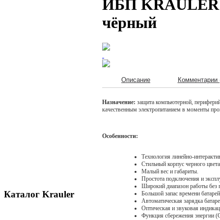
ИБП KRAULER SOH
чёрный
Описание
Комментарии 
Назначение:
защита компьютерной, периферий
качественным электропитанием в моменты про
Особенности:
Технология линейно-интеракти
Стильный корпус черного цвета
Малый вес и габариты.
Простота подключения и экспл
Широкий диапазон работы без п
Каталог Krauler
Большой запас времени батаре
Автоматическая зарядка батар
Оптическая и звуковая индика
Функция сбережения энергии (G