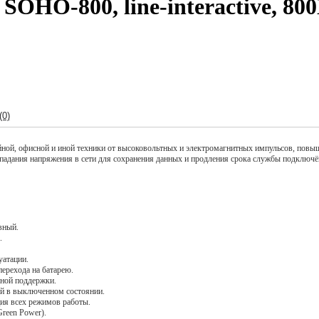
O-800, line-interactive, 800В
(0)
ной, офисной и иной техники от высоковольтных и электромагнитных импульсов, повыш
падания напряжения в сети для сохранения данных и продления срока службы подключ
вный.
.
уатации.
ерехода на батарею.
йной поддержки.
ей в выключенном состоянии.
ция всех режимов работы.
reen Power).