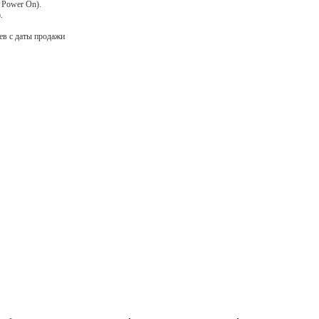
 Power On).
.
цев с даты продажи