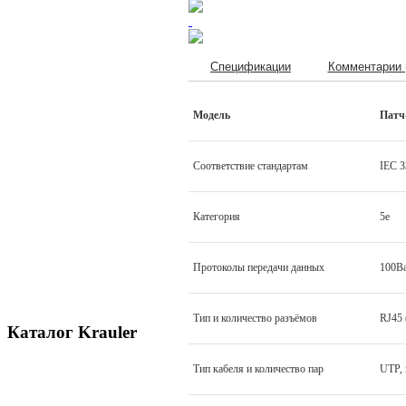
Спецификации
Комментарии 
Модель
Патч
Соответствие стандартам
IEC 3
Категория
5е
Протоколы передачи данных
100Ba
Тип и количество разъёмов
RJ45 
Каталог Krauler
Тип кабеля и количество пар
UTP, 