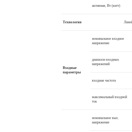
активная, Вт (ватт)
Технология
Линейно-инте
номинальное входное
напряжение
диапазон входных
напряжений
Входные
параметры
входная частота
максимальный входной
ток
номинальное вых.
напряжение