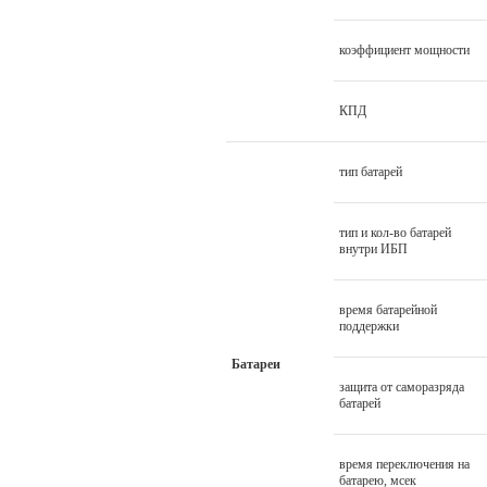
коэффициент мощности
КПД
тип батарей
тип и кол-во батарей
внутри ИБП
время батарейной
поддержки
Батареи
защита от саморазряда
батарей
время переключения на
батарею, мсек