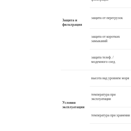
защита от перегрузок
Защита и
фильтрация
защита от коротких
замыканий
защита телеф. /
модемного соед.
высота над уровнем моря
температура при
эксплуатации
Условия
эксплуатации
температура при хранении