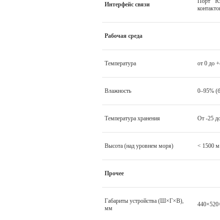
Порт RS
Интерфейс связи
контакто
Рабочая среда
Температура
от 0 до 
Влажность
0–95% (б
Температура хранения
От -25 д
Высота (над уровнем моря)
< 1500 м
Прочее
Габариты устройства (Ш×Г×В),
440×520
мм