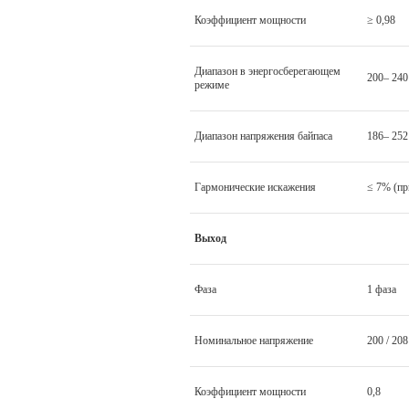
Коэффициент мощности
≥ 0,98
Диапазон в энергосберегающем
200– 240
режиме
Диапазон напряжения байпаса
186– 252
Гармонические искажения
≤ 7% (пр
Выход
Фаза
1 фаза
Номинальное напряжение
200 / 208
Коэффициент мощности
0,8