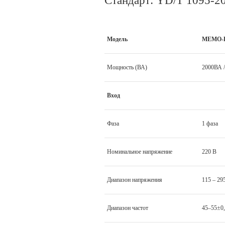
Стандарт: YD/T 1095-2
Модель
MEMO-R
Мощность (ВА)
2000ВА /
Вход
Фаза
1 фаза
Номинальное напряжение
220 В
Диапазон напряжения
115 – 29
Диапазон частот
45–55±0,