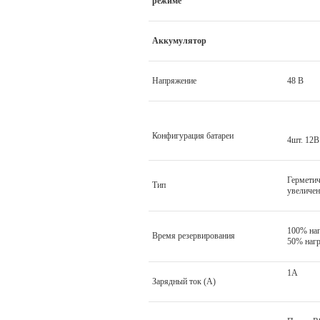
режиме
Аккумулятор
Напряжение
48 В
Конфигурация батареи
4шт. 12В
Гермети
Тип
увеличен
100% наг
Время резервирования
50% нагр
1А
Зарядный ток (A)