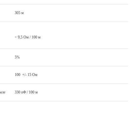
305 м
< 9,5 Ом / 100 м
5%
100 +/- 15 Ом
емле
330 пФ / 100 м