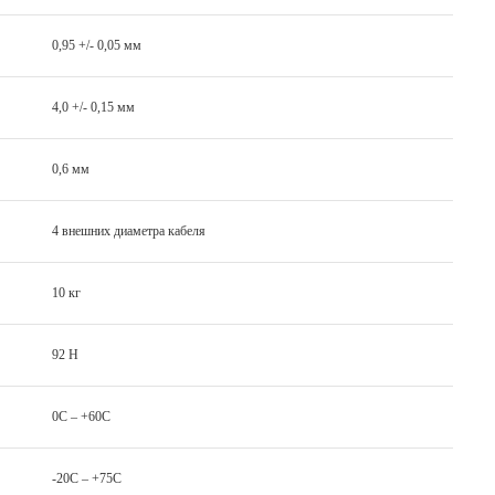
0,95 +/- 0,05 мм
4,0 +/- 0,15 мм
0,6 мм
4 внешних диаметра кабеля
10 кг
92 H
0C – +60C
-20C – +75C