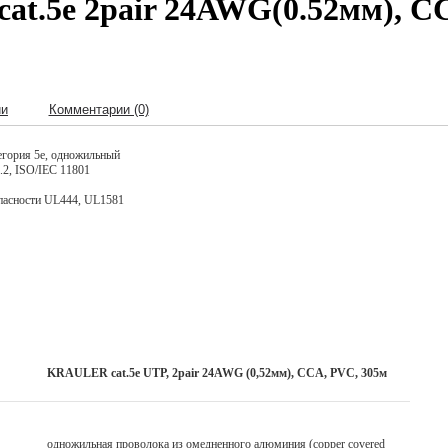
t.5e 2pair 24AWG(0.52мм), С
ии
Комментарии (0)
егория 5е, одножильный
.2, ISO/IEC 11801
опасности UL444, UL1581
KRAULER cat.5e UTP, 2pair 24AWG (0,52мм), CCA, PVC, 305м
одножильная проволока из омедненного алюминия (copper covered