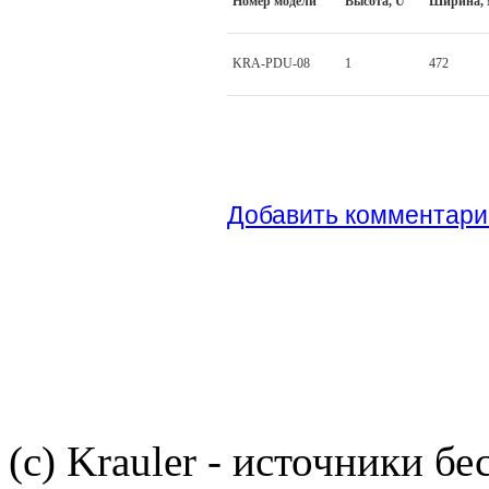
Номер модели
Высота, U
Ширина,
KRA-PDU-08
1
472
Добавить комментари
(c) Krauler - источники б