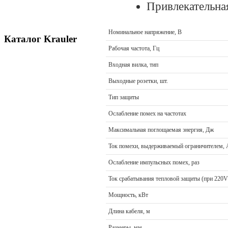
Привлекательна
Номинальное напряжение, В
Каталог Krauler
Рабочая частота, Гц
Входная вилка, тип
Выходные розетки, шт.
Тип защиты
Ослабление помех на частотах
Максимальная поглощаемая энергия, Дж
Ток помехи, выдерживаемый ограничителем, 
Ослабление импульcных помех, раз
Ток срабатывания тепловой защиты (при 220V
Мощность, кВт
Длина кабеля, м
Размеры, мм