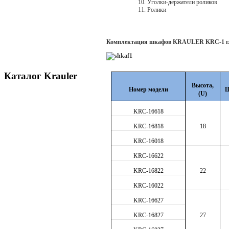
Уголки-держатели роликов
Ролики
Комплектация шкафов KRAULER KRC-1 гл
Каталог Krauler
Высота,
Номер модели
Ш
(U)
KRC-
16618
KRC
-16818
18
KRC
-16018
KRC-16622
KRC-16822
22
KRC-16022
KRC-16627
KRC-16827
27