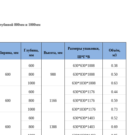
убиной 800мм и 1000мм
Размеры упаковки,
Глубина,
Объём,
ирина, мм
Высота, мм
мм
м3
Ш*Г*В
600
630*630*1008
0.38
600
800
988
630*830*1008
0.50
1000
630*1030*1008
0.63
600
630*630*1176
0.44
600
800
1166
630*830*1176
0.59
1000
630*1030*1176
0.73
600
630*630*1403
0.52
600
800
1388
630*830*1403
0.69