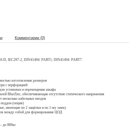
ии
Комментарии (0)
0-D, IEC297-2, DIN41494: PART1, DIN41494: PART7.
ностью изготовления размеров
ери с перфорацией
для установки и перемещения шкафа
лей BlueZinc, обеспечивающая отсутствие статического напряжения
т несколько кабельных вводов
 поддон (опция)
ые, имеющие по 2 защёлки и по 1-му замку
ов между собой для формирования ЦОД
– до 800кг