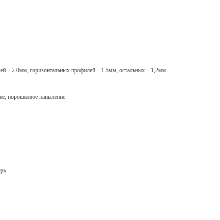
й – 2.0мм, горизонтальных профилей – 1.5мм, остальных – 1,2мм
ие, порошковое напыление
ерь